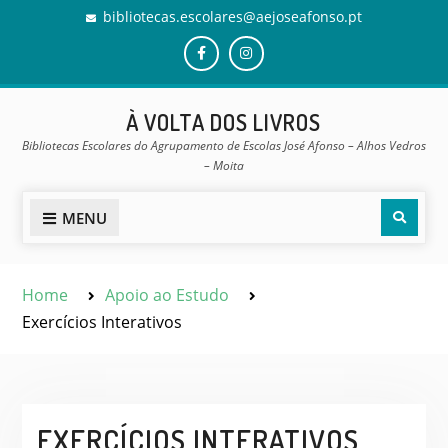
Skip
bibliotecas.escolares@aejoseafonso.pt
to
content
Facebook
Instagram
À VOLTA DOS LIVROS
Bibliotecas Escolares do Agrupamento de Escolas José Afonso – Alhos Vedros
– Moita
Sear
MENU
Home
Apoio ao Estudo
Exercícios Interativos
EXERCÍCIOS INTERATIVOS