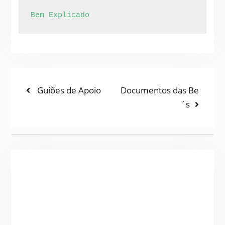
Bem Explicado
NAVEGAÇÃO
Previous
Next
Guiões de Apoio
Documentos das Be
post:
post:
´s
DE
ARTIGOS