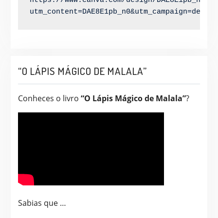
https://www.canva.com/design/DAE8E1pb_n0/cu
utm_content=DAE8E1pb_n0&utm_campaign=design
“O LÁPIS MÁGICO DE MALALA”
Conheces o livro
“O Lápis Mágico de Malala”
?
Sabias que …